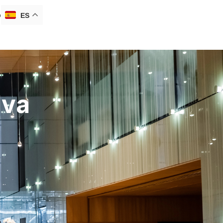
o
ES
lva