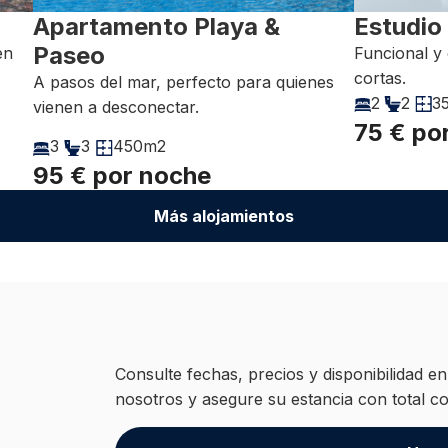
Apartamento Playa &
Estudio
Paseo
en
Funcional y 
cortas.
A pasos del mar, perfecto para quienes
2
2
3
vienen a desconectar.
75 € po
3
3
450m2
95 € por noche
Más alojamientos
Consulte fechas, precios y disponibilidad e
nosotros y asegure su estancia con total co