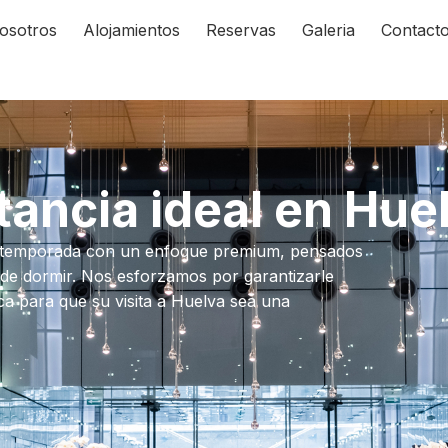
osotros
Alojamientos
Reservas
Galeria
Contact
ancia ideal en Hue
 de temporada con un enfoque premium, pensados
de dormir. Nos esforzamos por garantizarle
ca para que su visita a Huelva sea una