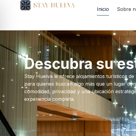
Inicio
Sobre n
Descubra su est
Stay Huelva le ofrece alojamientos turísticos
para quienes buscan algo más que un lugar don
comodidad, privacidad y una ubicación estratégi
experiencia completa.